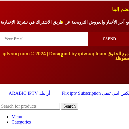
ضم إلينا
بع آخر الأخبار والعروض الترويجية عن طريق الاشتراك في نشرتنا الإخبارية
SEND
iptvsuq.com © 2024 | Designed by iptvsuq team جميع الحقوق
حفوظة
Flix iptv Subscription في
ARABIC IPTV أرابيك
Search
Menu
Categories