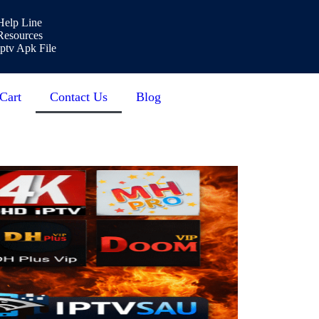
Help Line
Resources
Iptv Apk File
Cart
Contact Us
Blog