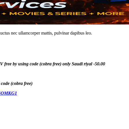
 luctus nec ullamcorper mattis, pulvinar dapibus leo.
 by using code (cobra free) only Saudi riyal -50.00
ode (cobra free)
FDSOMKG1