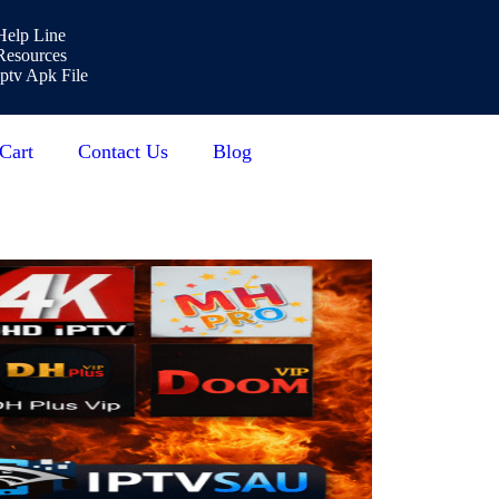
Help Line
Resources
Iptv Apk File
Cart
Contact Us
Blog