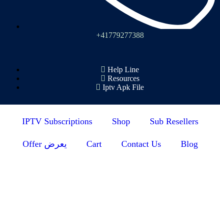
+41779277388
Help Line
Resources
Iptv Apk File
IPTV Subscriptions
Shop
Sub Resellers
Offer يعرض
Cart
Contact Us
Blog