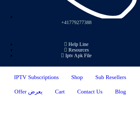
+41779277388
Help Line
Resources
Iptv Apk File
IPTV Subscriptions
Shop
Sub Resellers
Offer يعرض
Cart
Contact Us
Blog