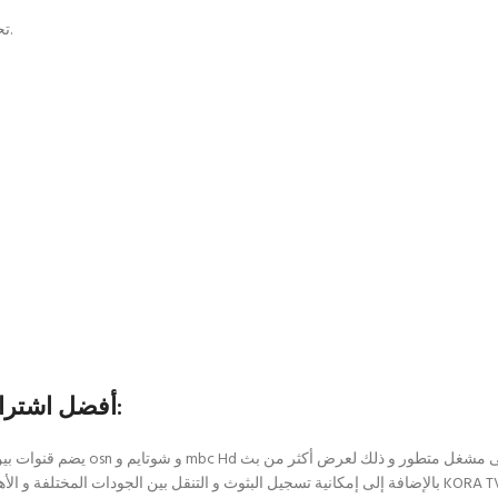
تحديث يومي لاضافة اجدد الافلام والمسلسلات وكذلك القنوات الجديدة.
اشتراك iptv أفضل اشتراك لمدة سنة السعودية ملخص: