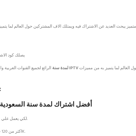
يصلك كود الاش
متميز يبحث العديد عن الاشتراك فيه ويمتلك الاف المشتركين حول العالم لما يتميز به من مميزات
أفضل أشتراك IPTV
اشتراك الملكي KORA TV 4K لمدة سنة
الرائع لجميع القنوات العربية وال
م
kora tv 4k and kora tv max اشتراك iptv أفضل اشتراك لمدة سنة السعودية
وجود قنوات عديدة ذو جودات مختلفة LOW/SD/HD لكي يعمل علي الانترنت الضعيف.
وجود مكتبة افلام 4K حوالي 100 فلم,كما يوجد قنوات عديدة 4K اكثر من 120 قناة 4K.