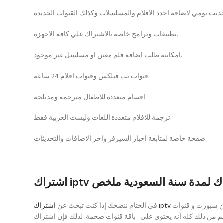
تطبيقات وبرامج خاصه بالاشتراك علي كافة الاجهزة.
امكانية طلب اضافة فلم معين او مسلسل غير موجود.
قنوات نت فيلكس وقنوات افلام 24 ساعة.
اقسام متعددة للاطفال مترجمة ومدبلجة.
ترجمة للافلام متعددة اللغات وليست العربية فقط.
صفحة خاصة لمتابعة اخبار السيرفر واخر الاضافات والتحديثات.
يضم قنوات بين سبورت و قنوات osn و شوتايم و mbc Hd و المجد و جميع القنوات العربية و العالمية، كما يحتوي على مشغل متطور و ذلك لعرض أكثر من بث
اشتراك iptv
في الختام ننصحك إذا كنت تبحث عن