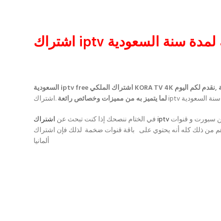
اشتراك لمدة سنة السعودية
لما يتميز به من مميزات وخصائص رائعة
يضم قنوات بين سبورت و قنوات osn و شوتايم و mbc Hd و المجد و جميع القنوات العربية و العالمية، كما يحتوي على مشغل متطور و ذلك لعرض أكثر من بث
اشتراك iptv
في الختام ننصحك إذا كنت تبحث عن
ة قنوات ضخمة لذلك فإن اشتراك IPTV لمدة سنة هو أفضل خيار لك.إنه خادم iptv وسلع جيد لأنه يعمل من
ألمانيا