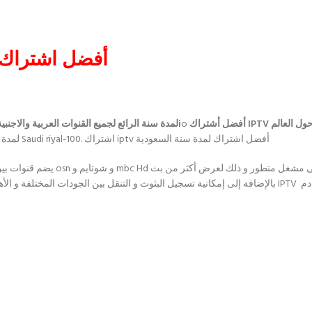
اشتراك iptv أفضل 
أفضل أشتراك IPTV متميز يبحث العديد عن الاشتراك فيه ويمتلك الاف المشتركين حول العالم
o
السعودية iptv free اشتراك الملكي KORA TV 4K لمدة سنة الرائع لجميع القنوات العربية والاجنبية ,نقدم لكم اليومi
.اشتراك iptv لمدة سنة السعودية Saudi riyal-100. اشتراك iptv أفضل اشتراك لمدة سنة السعودية
بالإضافة إلى إمكانية تسجيل البثوث و التنقل بين الجودات المختلفة و الأهم من ذلك كله أنه يحتوي على باق