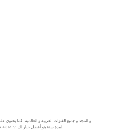
بالإضافة إلى إمكانية تسجيل البثوث و التنقل بين الجودات المختلفة و الأهم من ذلك كله أنه يحتوي على باقة قنوات ضخمة لذلك فإن اشتراك KORA TV 4K IPTV لمدة سنة هو أفضل خيار لك.