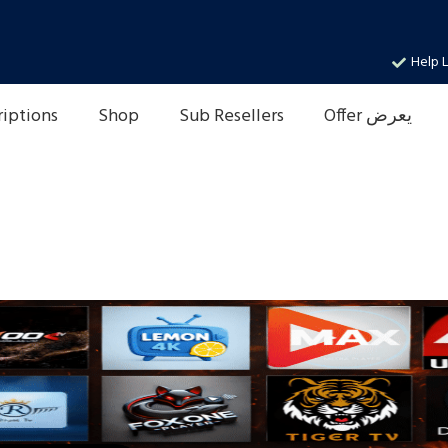
Help L
Offer يعرض
Sub Resellers
Shop
riptions