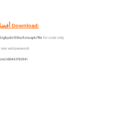
اشتراك iptv أفضل اشتراك لمدة سنة السعودية Download:
2zgbydo109iu/kora.apk/file
for code only
or user and password
tore/id6443763941