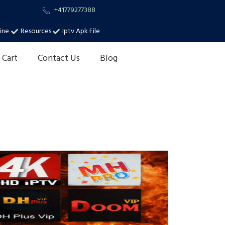
+41779277388
ine
Resources
Iptv Apk File
Cart
Contact Us
Blog